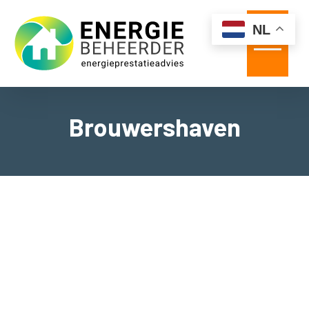
NL
Navigation 
Brouwershaven